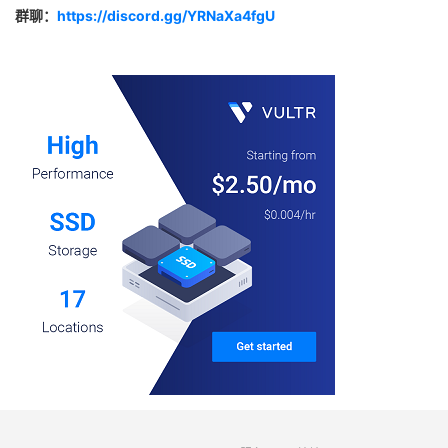
群聊：
https://discord.gg/YRNaXa4fgU