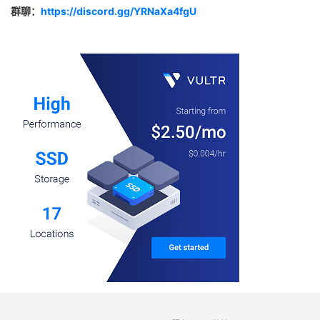
群聊：
https://discord.gg/YRNaXa4fgU