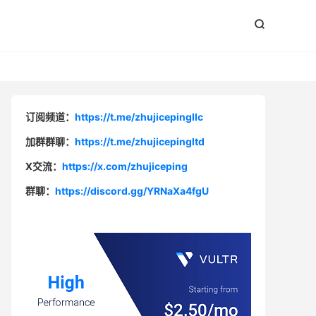


订阅频道：
https://t.me/zhujicepingllc
加群群聊：
https://t.me/zhujicepingltd
X交流：
https://x.com/zhujiceping
群聊：
https://discord.gg/YRNaXa4fgU