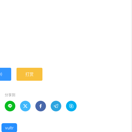
0
)
打赏
分享到





vultr