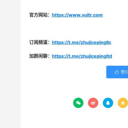
官方网站：
https://www.vultr.com
订阅频道：
https://t.me/zhujicepingllc
加群闲聊：
https://t.me/zhujicepingltd
赞(




